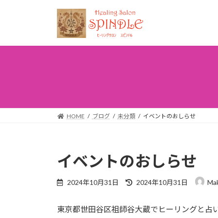
コ
ナ
ン
ビ
テ
ゲ
ン
ー
ツ
シ
へ
ョ
ス
ン
キ
に
ッ
移
プ
動
HOME
ブログ
未分類
イベントのおしらせ
イベントのおしらせ
最
2024年10月31日
2024年10月31日
Ma
終
更
東京都世田谷区祖師谷大蔵でヒーリングと占
新