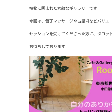
日
時
植物に囲まれた素敵なギャラリ－です。
:
今回は、包丁マッサ－ジや占星術などバリエ
セッションを受けてくださった方に、タロッ
お待ちしております。