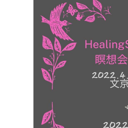
日
時
: