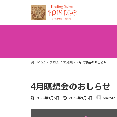
コ
ナ
ン
ビ
テ
ゲ
ン
ー
ツ
シ
へ
ョ
ス
ン
キ
に
ッ
移
プ
動
HOME
ブログ
未分類
4月瞑想会のおしらせ
4月瞑想会のおしらせ
最
2022年4月5日
2022年4月5日
Makoto
終
更
新